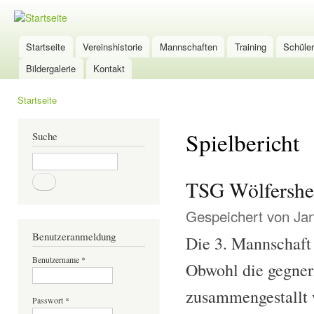
Dir
zu
TSG-
Inha
Wölfersheim
Startseite
Vereinshistorie
Mannschaften
Training
Schüle
Hauptmenü
Tischtennis
Bildergalerie
Kontakt
Startseite
Sie sind hier
Spielbericht
Suche
Suche
TSG Wölfershe
Gespeichert von
Ja
Benutzeranmeldung
Die 3. Mannschaft
Benutzername
*
Obwohl die gegner
zusammengestallt w
Passwort
*