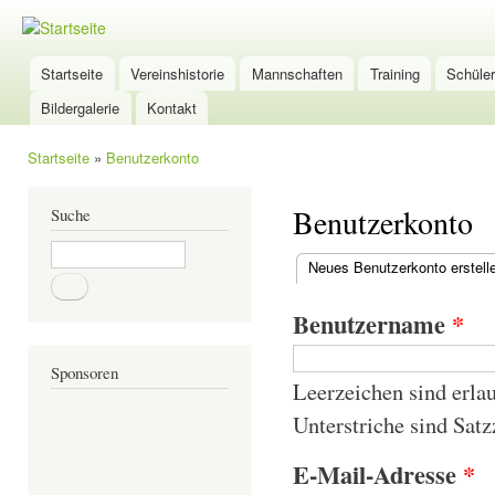
Dir
zu
TSG-
Inha
Wölfersheim
Startseite
Vereinshistorie
Mannschaften
Training
Schüle
Hauptmenü
Tischtennis
Bildergalerie
Kontakt
Startseite
»
Benutzerkonto
Sie sind hier
Benutzerkonto
Suche
Suche
Neues Benutzerkonto erstell
Haupt-Reiter
Benutzername
*
Sponsoren
Leerzeichen sind erla
Unterstriche sind Satz
E-Mail-Adresse
*