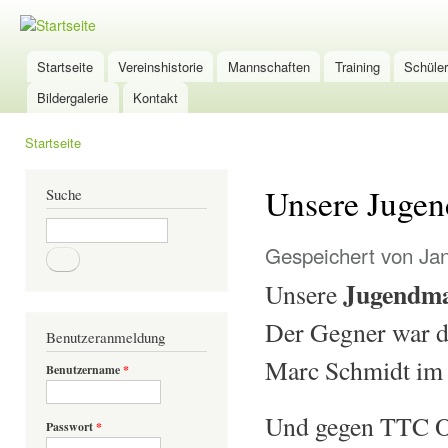
Dir
zu
TSG-
Inha
Wölfersheim
Startseite
Vereinshistorie
Mannschaften
Training
Schüle
Hauptmenü
Tischtennis
Bildergalerie
Kontakt
Startseite
Sie sind hier
Unsere Jugen
Suche
Suche
Gespeichert von
Ja
Jugendma
Unsere
Der Gegner war d
Benutzeranmeldung
Marc Schmidt im 
Benutzername
*
Und gegen TTC Oc
Passwort
*