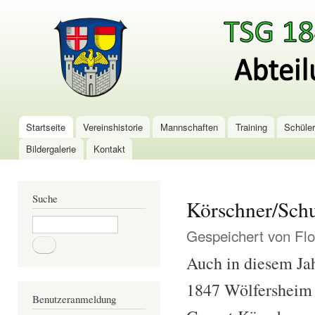
Dir
zu
TSG-
Inha
Wölfersheim
Tischtennis
Startseite
Vereinshistorie
Mannschaften
Training
Schüle
Hauptmenü
Bildergalerie
Kontakt
Suche
Körschner/Schu
Suche
Gespeichert von
Flo
Auch in diesem Jah
1847 Wölfersheim 
Benutzeranmeldung