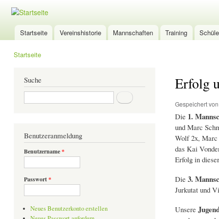
TSG-
Wölfersheim
Startseite
Vereinshistorie
Mannschaften
Training
Schüle
Hauptmenü
Tischtennis
Startseite
Sie sind hier
Erfolg 
Suche
Suche
Gespeichert vo
1. Mannsc
Die
und Marc Schmi
Benutzeranmeldung
Wolf 2x, Marc 
das Kai Vonder
Benutzername
*
Erfolg in diese
3. Mannsc
Die
Passwort
*
Jurkutat und V
Jugen
Unsere
Neues Benutzerkonto erstellen
Neues Passwort anfordern