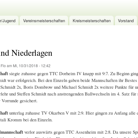
Direkt
zum
Inhalt
r/Jugend
Vereinsmeisterschaften
Kreismeisterschaften
Vorstand
und Niederlagen
n
Flo
am Mi, 10/31/2018 - 12:42
haft
siegte zuhause gegen TTC Dorheim IV knapp mit 9:7. Zu Beginn ging
dt war erfolgreich. Bei den Einzeln gaben beide Mannschaften ihr Bestes u
Schmidt 2x, Boris Dombrow und Michael Schmidt 2x weitere Punkte für un
lehr und Steffen Schmidt nach anstrengenden Ballwechseln im 4. Satz für 
r Vorrunde gesichert.
haft
unterlag zuhause TV Okarben V mit 2:9. Hier gingen zu Anfang alle 
itali Kromm bei den Einzeln.
dmannschaft
verlor auswärts gegen TTC Assenheim mit 2:8. Da unsere Spiel