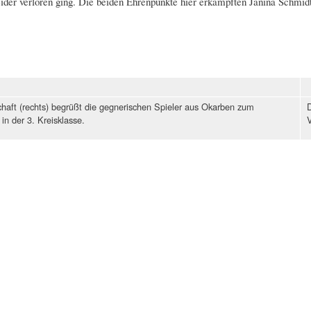
ider verloren ging. Die beiden Ehrenpunkte hier erkämpften Janina Schmid
haft (rechts) begrüßt die gegnerischen Spieler aus Okarben zum
D
in der 3. Kreisklasse.
V