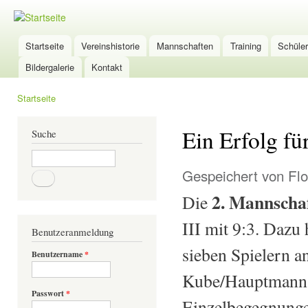
Dir
zu
TSG-
Inha
Wölfersheim
Startseite
Vereinshistorie
Mannschaften
Training
Schüle
Hauptmenü
Tischtennis
Bildergalerie
Kontakt
Startseite
Sie sind hier
Ein Erfolg fü
Suche
Suche
Gespeichert von
Flo
2. Mannscha
Die
III mit 9:3. Dazu 
Benutzeranmeldung
sieben Spielern a
Benutzername
*
Kube/Hauptmann u
Passwort
*
Einzelbegegnungen