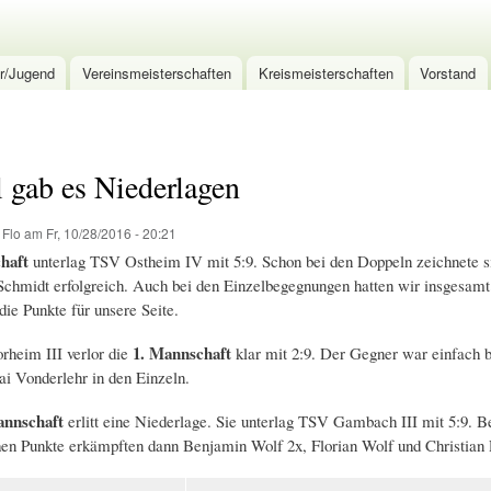
Direkt
zum
Inhalt
r/Jugend
Vereinsmeisterschaften
Kreismeisterschaften
Vorstand
 gab es Niederlagen
n
Flo
am Fr, 10/28/2016 - 20:21
chaft
unterlag TSV Ostheim IV mit 5:9. Schon bei den Doppeln zeichnete s
Schmidt erfolgreich. Auch bei den Einzelbegegnungen hatten wir insgesam
ie Punkte für unsere Seite.
1. Mannschaft
heim III verlor die
klar mit 2:9. Der Gegner war einfach b
i Vonderlehr in den Einzeln.
annschaft
erlitt eine Niederlage. Sie unterlag TSV Gambach III mit 5:9. B
hen Punkte erkämpften dann Benjamin Wolf 2x, Florian Wolf und Christian 