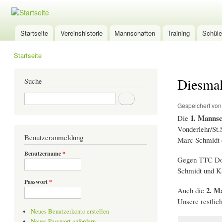
TSG-
Wölfersheim
Startseite
Vereinshistorie
Mannschaften
Training
Schüle
Hauptmenü
Tischtennis
Startseite
Sie sind hier
Diesmal
Suche
Suche
Gespeichert vo
1. Manns
Die
Vonderlehr/St.
Benutzeranmeldung
Marc Schmidt d
Benutzername
*
Gegen TTC Dor
Schmidt und Ka
Passwort
*
2. M
Auch die
Unsere restlic
Neues Benutzerkonto erstellen
Neues Passwort anfordern