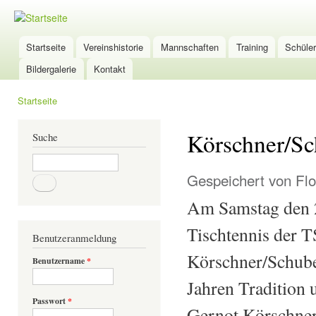
Dir
zu
TSG-
Inha
Wölfersheim
Startseite
Vereinshistorie
Mannschaften
Training
Schüle
Hauptmenü
Tischtennis
Bildergalerie
Kontakt
Startseite
Sie sind hier
Körschner/Sc
Suche
Suche
Gespeichert von
Flo
Am Samstag den 2
Tischtennis der 
Benutzeranmeldung
Körschner/Schuber
Benutzername
*
Jahren Tradition 
Passwort
*
Gernot Körschner 