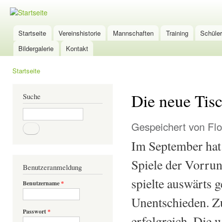
Dir
zu
TSG-
Inha
Wölfersheim
Startseite
Vereinshistorie
Mannschaften
Training
Schüle
Hauptmenü
Tischtennis
Bildergalerie
Kontakt
Startseite
Sie sind hier
Die neue Tis
Suche
Suche
Gespeichert von
Flo
Im September hat
Spiele der Vorrun
Benutzeranmeldung
spielte auswärts 
Benutzername
*
Unentschieden. Z
Passwort
*
erfolgreich. Die 